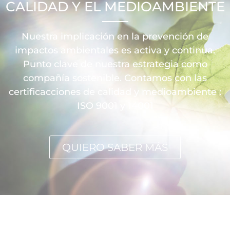
CALIDAD Y EL MEDIOAMBIENTE
Nuestra implicación en la prevención de
impactos ambientales es activa y continua.
Punto clave de nuestra estrategia como
compañía sostenible. Contamos con las
certificacciones de calidad y medioambiente :
ISO 9001 y 14001
QUIERO SABER MÁS