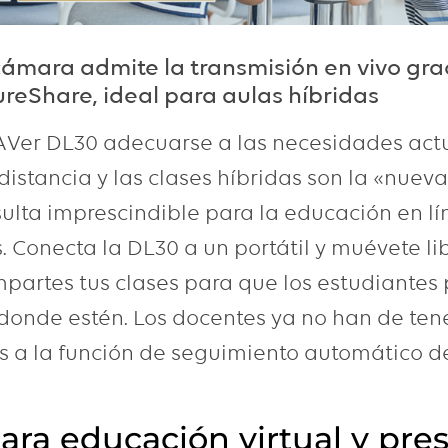
ámara admite la transmisión en vivo grac
reShare, ideal para aulas híbridas
AVer DL30 adecuarse a las necesidades act
istancia y las clases híbridas son la «nuev
sulta imprescindible para la educación en lí
. Conecta la DL30 a un portátil y muévete l
mpartes tus clases para que los estudiante
donde estén. Los docentes ya no han de ten
s a la función de seguimiento automático d
ara educación virtual y pre