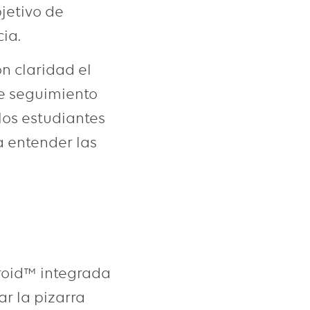
jetivo de
ia.
n claridad el
de seguimiento
los estudiantes
a entender las
roid™ integrada
ar la pizarra