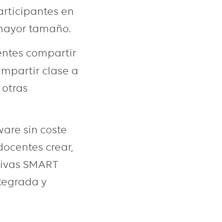
rticipantes en
 mayor tamaño.
entes compartir
impartir clase a
 otras
are sin coste
docentes crear,
ctivas SMART
tegrada y