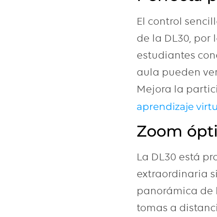
El control senci
de la DL30, por 
estudiantes con
aula pueden ver
Mejora la partic
aprendizaje virt
Zoom ópti
La DL30 está pr
extraordinaria s
panorámica de l
tomas a distanc