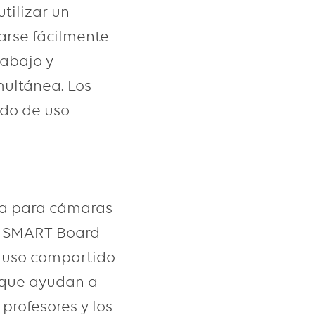
tilizar un
arse fácilmente
rabajo y
multánea. Los
ido de uso
da para cámaras
n SMART Board
l uso compartido
l que ayudan a
profesores y los