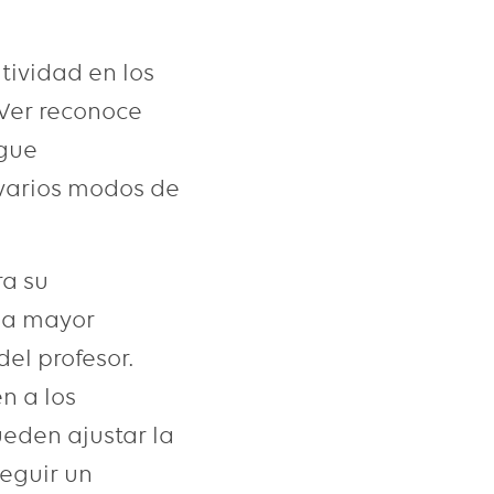
tividad en los
Ver reconoce
igue
 varios modos de
ra su
una mayor
el profesor.
n a los
eden ajustar la
seguir un