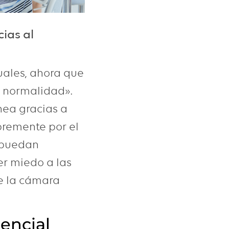
ias al
uales, ahora que
a normalidad».
nea gracias a
ibremente por el
s puedan
er miedo a las
e la cámara
sencial