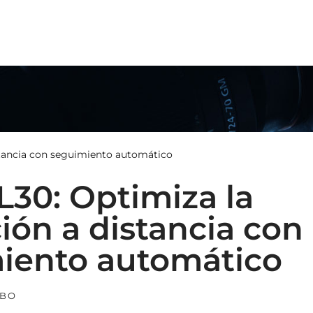
N
stancia con seguimiento automático
L30: Optimiza la
ión a distancia con
iento automático
BO