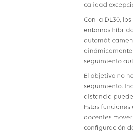
calidad excepci
Con la DL30, los
entornos híbrid
automáticamente
dinámicamente l
seguimiento au
El objetivo no n
seguimiento. In
distancia puede
Estas funciones 
docentes movers
configuración d