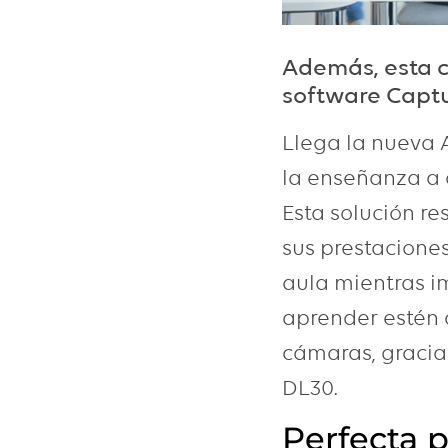
Además, esta c
software Captu
Llega la nueva 
la enseñanza a d
Esta solución re
sus prestaciones
aula mientras i
aprender estén 
cámaras, gracia
DL30.
Perfecta p