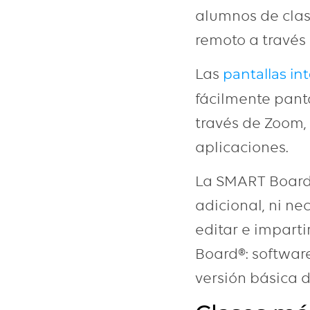
alumnos de clas
remoto a través
Las
pantallas i
fácilmente panta
través de Zoom,
aplicaciones.
La SMART Board®
adicional, ni ne
editar e impart
Board®: softwar
versión básica