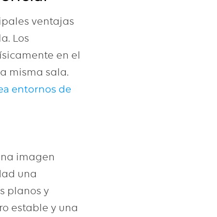
cipales ventajas
la. Los
ísicamente en el
la misma sala.
ea entornos de
 una imagen
idad una
s planos y
ro estable y una