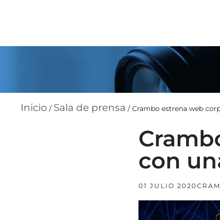
Inicio
Sala de prensa
/
/
Crambo estrena web corp
Crambo
con un
01 JULIO 2020
CRA