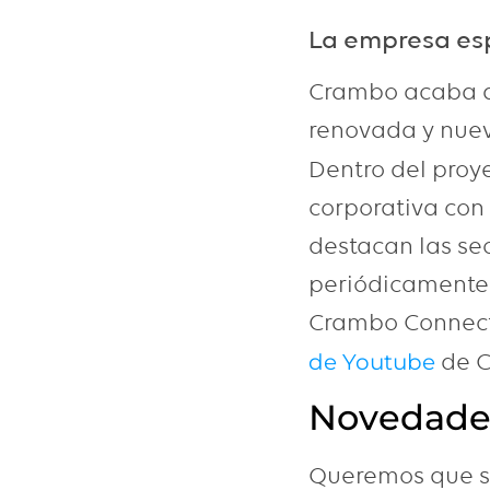
La empresa esp
Crambo acaba d
renovada y nuev
Dentro del proy
corporativa co
destacan las se
periódicamente 
Crambo Connect 
de C
de Youtube
Novedades
Queremos que se