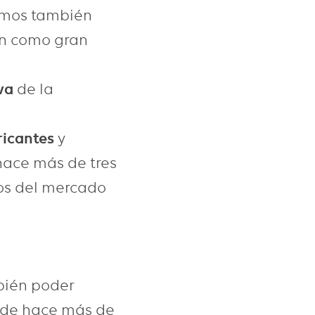
amos también
n como gran
iva
de la
ricantes
y
ace más de tres
os del mercado
bién poder
de hace más de