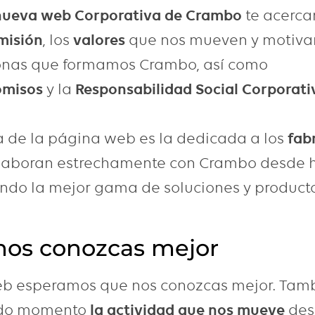
nueva web Corporativa de Crambo
te acerc
misión
, los
valores
que nos mueven y motiva
onas que formamos Crambo, así como
misos
y la
Responsabilidad Social Corporat
 de la página web es la dedicada a los
fab
laboran estrechamente con Crambo desde h
ndo la mejor gama de soluciones y product
nos conozcas mejor
eb esperamos que nos conozcas mejor. Tam
odo momento
la actividad que nos mueve
des