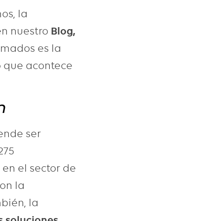
os, la
en nuestro
Blog,
rmados es la
o que acontece
n
ende ser
275
a
en el sector de
on la
bién, la
s soluciones