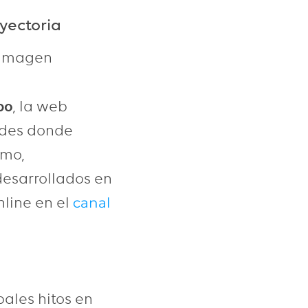
yectoria
 imagen
bo
, la web
ades donde
imo,
desarrollados en
line en el
canal
ales hitos en