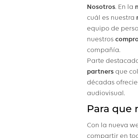
Nosotros
. En la
cuál es nuestra
equipo de pers
nuestros
compro
compañía.
Parte destacada
partners
que co
décadas ofrecie
audiovisual.
Para que 
Con la nueva w
compartir en t