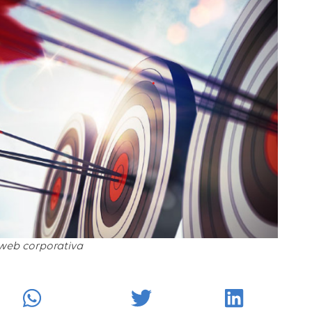
web corporativa
k
WhatsApp
Twitter
LinkedIn