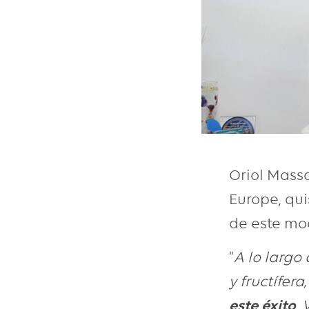
Oriol Mass
Europe, qui
de este mo
“
A lo largo
y fructífera
este éxito
.