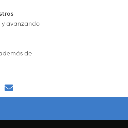
stros
do y avanzando
además de
Email