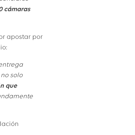
0 cámaras
or apostar por
io:
entrega
 no solo
ón que
fundamente
elación