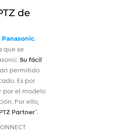
 PTZ de
.
 Panasonic
ya que se
asonic.
Su fácil
han permitido
cado. Es por
r por el modelo
ón. Por ello,
 PTZ Partner
”.
 CONNECT