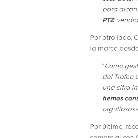
para alcan
PTZ
vendida
Por otro lado,
la marca desde
“
Como gest
del
Trofeo 
una cifra i
hemos cons
orgullosos.
Por último, rec
comercial con 