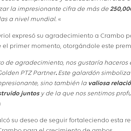
zar la impresionante cifra de más de
250,00
s a nivel mundial.
«
 Oriol expresó su agradecimiento a Crambo p
 el primer momento, otorgándole este prem
o de agradecimiento, nos gustaría haceros 
Golden PTZ Partner
.
Este galardón simboliza
mpresionante, sino también la
valiosa relaci
truido juntos
y de la que nos sentimos pro
«
alcó su deseo de seguir fortaleciendo esta r
Crambo para el crecimiento de ambos.