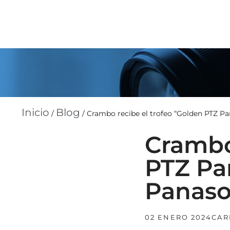
Inicio
Blog
/
/
Crambo recibe el trofeo “Golden PTZ P
Crambo
PTZ Pa
Panas
02 ENERO 2024
CAR