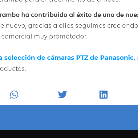
rambo ha contribuido al éxito de uno de nue
 de nuevo, gracias a ellos seguimos crecien
o comercial muy prometedor.
a selección de cámaras PTZ de Panasonic
,
oductos.
k
WhatsApp
Twitter
LinkedIn