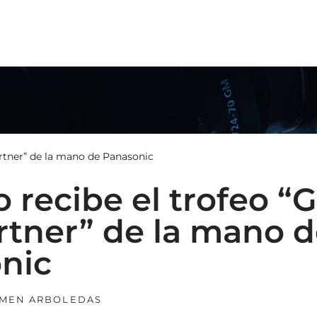
N
artner” de la mano de Panasonic
 recibe el trofeo “
rtner” de la mano 
onic
MEN ARBOLEDAS