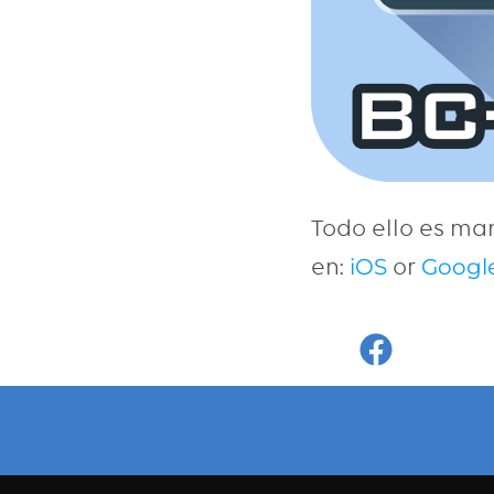
Todo ello es ma
en:
or
iOS
Google
Faceboo