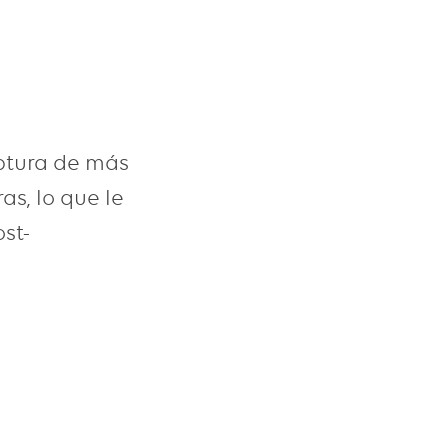
ptura de más
s, lo que le
st-