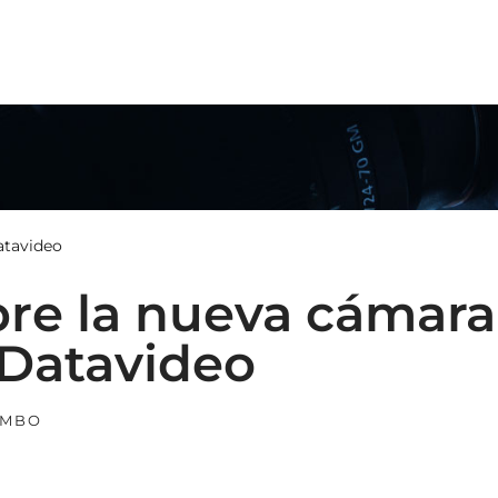
N
atavideo
re la nueva cámara
 Datavideo
AMBO