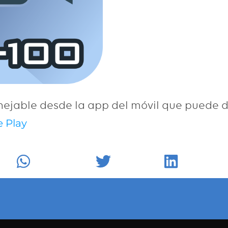
nejable desde la app del móvil que puede 
 Play
k
WhatsApp
Twitter
LinkedIn