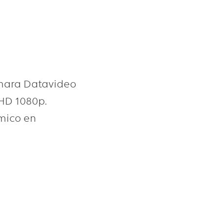
mara Datavideo
 HD 1080p.
mico en