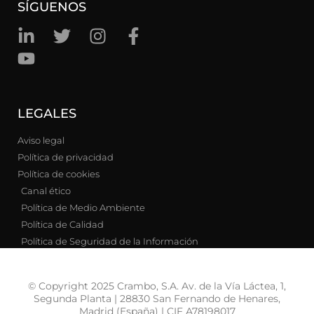
SÍGUENOS
LEGALES
Aviso legal
Política de privacidad
Política de cookies
Canal ético
Política de Medio Ambiente
Política de Calidad
Política de Seguridad de la Información
© Copyright 2025 Crambo, S.A. Av. de la Vía Láctea, 1,
Segunda Planta | 28830 San Fernando de Henares,
Madrid (España) | CIF A78198017