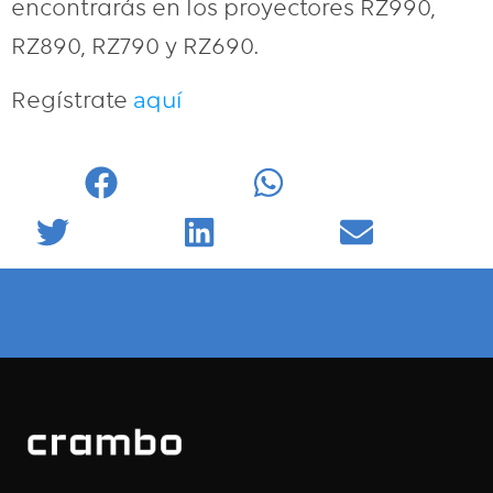
encontrarás en los proyectores RZ990,
RZ890, RZ790 y RZ690.
Regístrate
aquí
Facebook
WhatsApp
Twitter
LinkedIn
Email