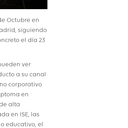
de Octubre en
drid, siguiendo
ncreto el día 23
 pueden ver
ucto a su canal
rno corporativo
 Optoma en
de alta
da en ISE, las
o educativo, el