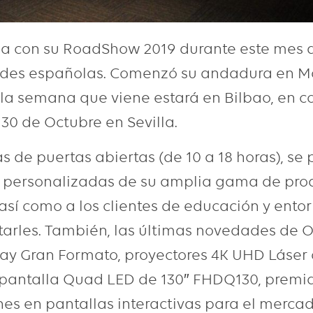
a con su RoadShow 2019 durante este mes 
ades españolas. Comenzó su andadura en Ma
la semana que viene estará en Bilbao, en co
l 30 de Octubre en Sevilla.
s de puertas abiertas (de 10 a 18 horas), se
 personalizadas de su amplia gama de prod
 así como a los clientes de educación y ento
itarles. También, las últimas novedades de
lay Gran Formato, proyectores 4K UHD Láser 
 pantalla Quad LED de 130″ FHDQ130, premia
es en pantallas interactivas para el mercad