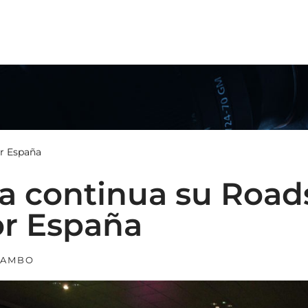
N
r España
 continua su Roa
or España
RAMBO