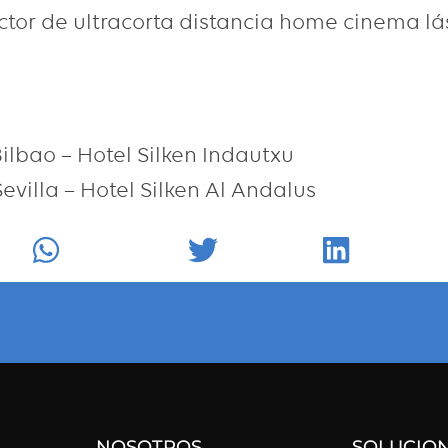
tor de ultracorta distancia home cinema lá
ilbao – Hotel Silken Indautxu
evilla – Hotel Silken Al Andalus
k
WhatsApp
Twitter
LinkedIn
NOSOTROS
SOLUCIO