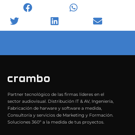
Facebook
WhatsApp
Twitter
LinkedIn
Email
Partner tecnológico de las firmas líderes en el
sector audiovisual. Distribución IT & AV, Ingeniería,
Fabricación de harware y software a medida,
Consultoría y servicios de Marketing y Formación.
Soluciones 360º a la medida de tus proyectos.