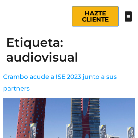
HAZTE
CLIENTE
Etiqueta:
audiovisual
Crambo acude a ISE 2023 junto a sus
partners