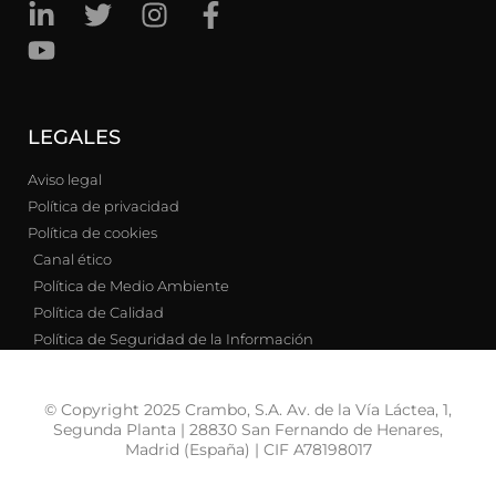
LEGALES
Aviso legal
Política de privacidad
Política de cookies
Canal ético
Política de Medio Ambiente
Política de Calidad
Política de Seguridad de la Información
© Copyright 2025 Crambo, S.A. Av. de la Vía Láctea, 1,
Segunda Planta | 28830 San Fernando de Henares,
Madrid (España) | CIF A78198017