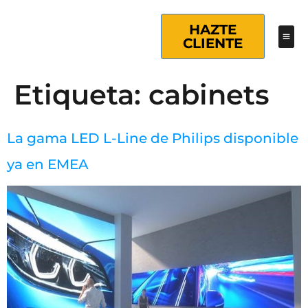
HAZTE
CLIENTE
Etiqueta:
cabinets
La gama LED L-Line de Philips disponible
ya en EMEA