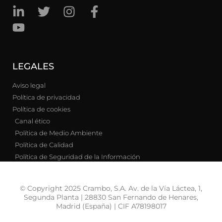
LEGALES
Aviso legal
Política de privacidad
Política de cookies
Canal ético
Política de Medio Ambiente
Política de Calidad
Política de Seguridad de la Información
© Copyright 2025 Crambo, S.A. Av. de la Vía Láctea, 1,
Segunda Planta | 28830 San Fernando de Henares,
Madrid (España) | CIF A78198017