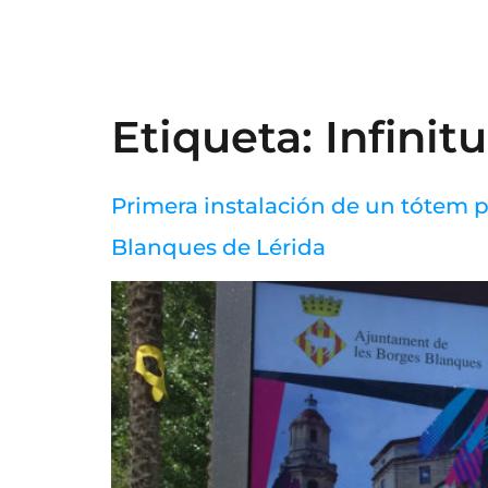
Etiqueta:
Infinit
Primera instalación de un tótem 
Blanques de Lérida