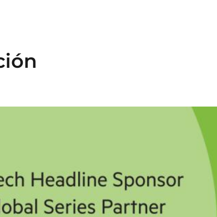
N
ción