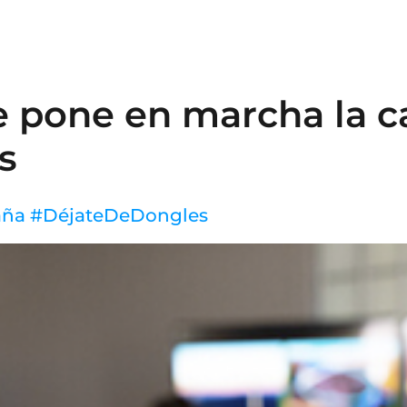
N
e pone en marcha la 
s
aña #DéjateDeDongles