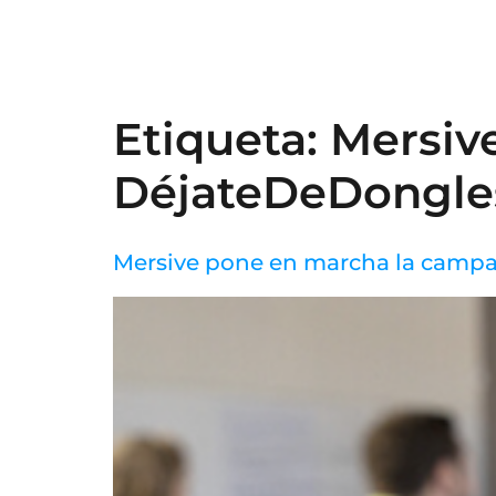
Etiqueta:
Mersiv
DéjateDeDongle
Mersive pone en marcha la camp