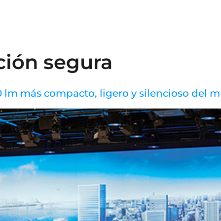
N
ción segura
 lm más compacto, ligero y silencioso del 