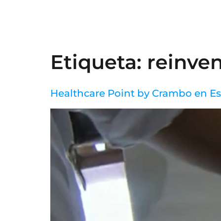
Etiqueta:
reinve
Healthcare Point by Crambo en E