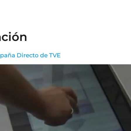
N
nción
spaña Directo de TVE