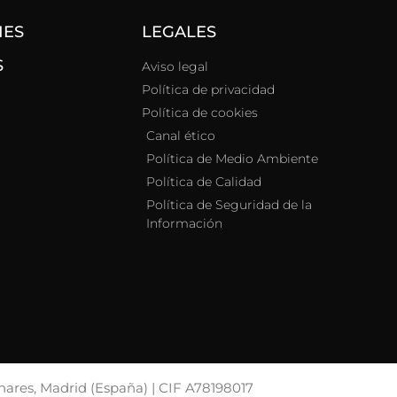
NES
LEGALES
S
Aviso legal
Política de privacidad
Política de cookies
Canal ético
Política de Medio Ambiente
Política de Calidad
Política de Seguridad de la
Información
nares, Madrid (España) | CIF A78198017