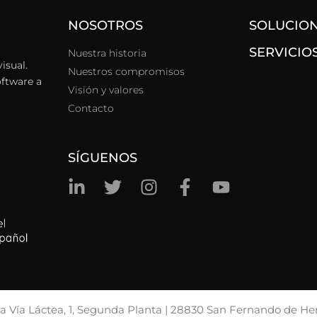
NOSOTROS
SOLUCIO
SERVICIO
Nuestra historia
isual.
Nuestros compromisos
oftware a
Visión y valores
Contacto
SÍGUENOS
la Vía Láctea, 1, Segunda Planta | 28830 San Fernando de He