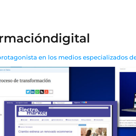
N
rmacióndigital
tagonista en los medios especializados de