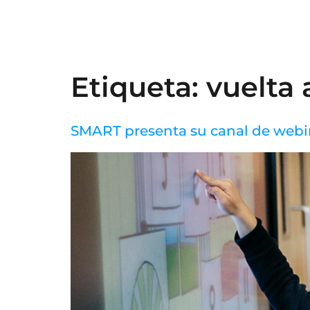
Etiqueta:
vuelta 
SMART presenta su canal de webin