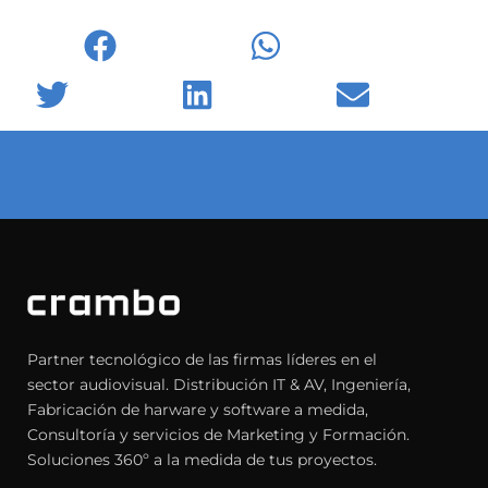
Facebook
WhatsApp
Twitter
LinkedIn
Email
Partner tecnológico de las firmas líderes en el
sector audiovisual. Distribución IT & AV, Ingeniería,
Fabricación de harware y software a medida,
Consultoría y servicios de Marketing y Formación.
Soluciones 360º a la medida de tus proyectos.