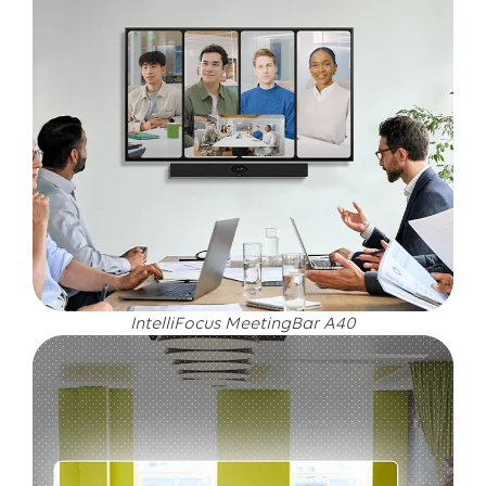
IntelliFocus MeetingBar A40