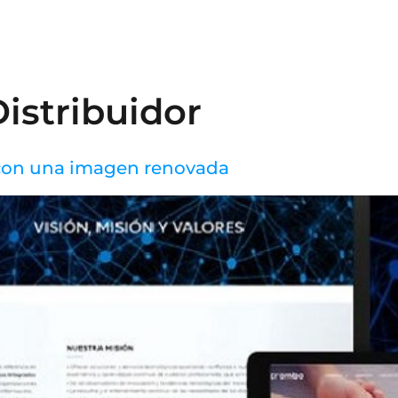
N
istribuidor
 con una imagen renovada