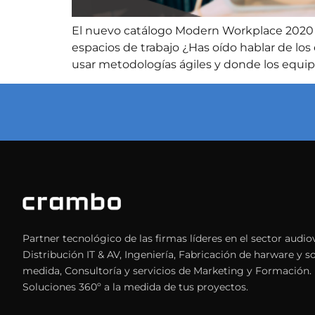
El nuevo catálogo Modern Workplace 2020 p
espacios de trabajo ¿Has oído hablar de lo
usar metodologías ágiles y donde los equip
Partner tecnológico de las firmas líderes en el sector audiov
Distribución IT & AV, Ingeniería, Fabricación de harware y s
medida, Consultoría y servicios de Marketing y Formación.
Soluciones 360º a la medida de tus proyectos.