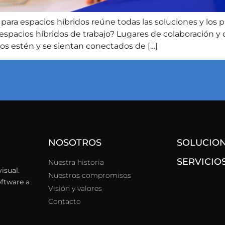
ara espacios híbridos reúne todas las soluciones y los 
s espacios híbridos de trabajo? Lugares de colaboració
os estén y se sientan conectados de […]
NOSOTROS
SOLUCIO
SERVICIO
Nuestra historia
isual.
Nuestros compromisos
oftware a
Visión y valores
Contacto